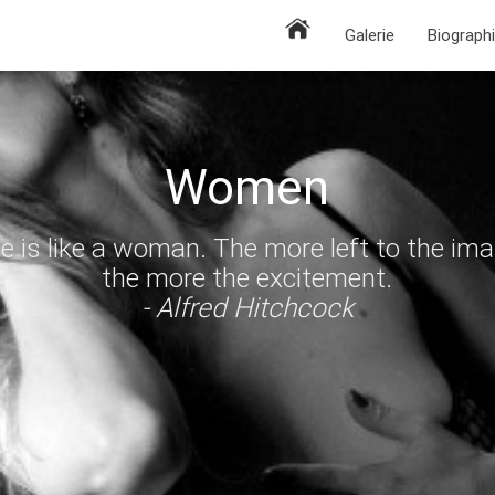
Galerie
Biograph
Women
 is like a woman. The more left to the ima
the more the excitement.
- Alfred Hitchcock