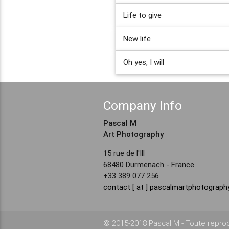
Life to give
New life
Oh yes, I will
Company Info
Pascal M
Art Photography
15 rue de l'Ill
68480 Durmenach - France
+33 389 077 256
contact [ at ] pascalmartphotograp
© 2015-2018 Pascal M - Toute reprod