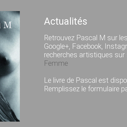
Actualités
Retrouvez Pascal M sur le
Google+, Facebook, Insta
recherches artistiques sur 
Femme
Le livre de Pascal est dis
Remplissez le formulaire 