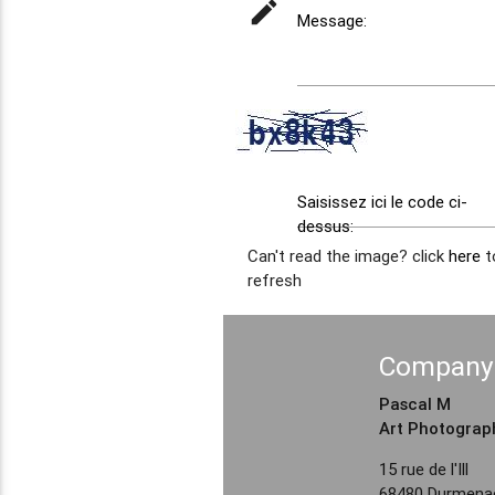
mode_edit
Message:
captcha
Saisissez ici le code ci-
dessus:
Can't read the image? click
here
t
refresh
Company 
Pascal M
Art Photograp
15 rue de l'Ill
68480 Durmenac