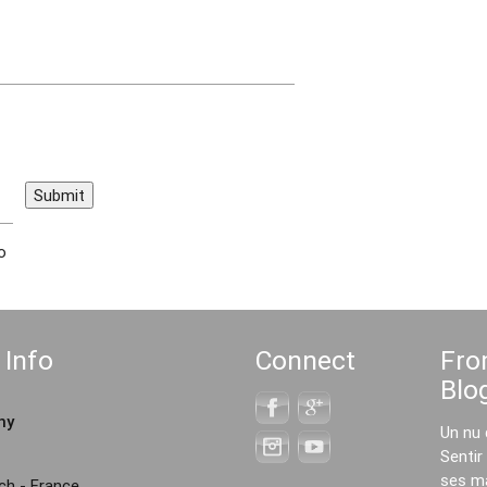
https://embedgooglemap
hier buchen
o
Info
Connect
Fro
Blo
hy
Un nu 
Sentir
ses m
h - France