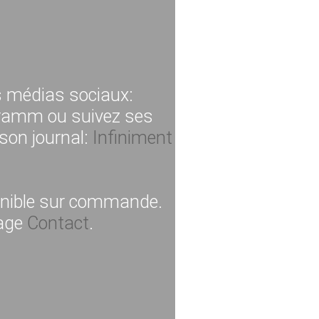
s médias sociaux:
gramm ou suivez ses
son journal:
Infiniment
ponible sur commande.
page
Contact
.